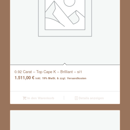
0.92 Carat – Top Cape K – Brilliant – si1
1.511,00
€
inkl. 19% MwSt. & zzgl. Versandkosten
In den Warenkorb
Details anzeigen