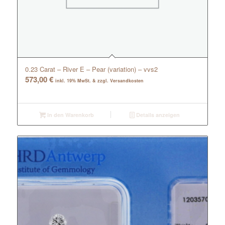
0.23 Carat – River E – Pear (variation) – vvs2
573,00
€
inkl. 19% MwSt. & zzgl. Versandkosten
In den Warenkorb
Details anzeigen