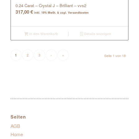
0.24 Carat – Crystal J – Brilliant – vvs2
317,00
€
inkl. 19% MwSt. & zzgl. Versandkosten
In den Warenkorb
Details anzeigen
2
3
›
»
1
Seite 1 von 18
Seiten
AGB
Home