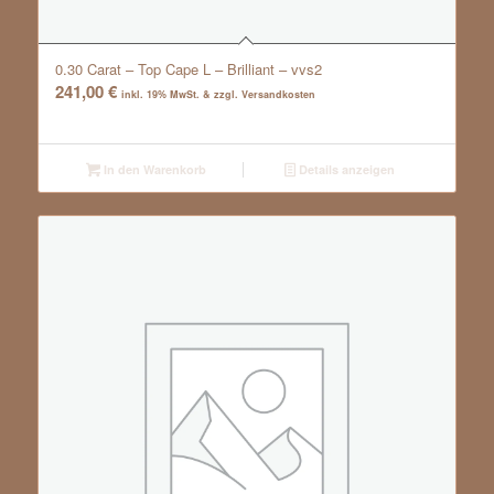
0.30 Carat – Top Cape L – Brilliant – vvs2
241,00
€
inkl. 19% MwSt. & zzgl. Versandkosten
In den Warenkorb
Details anzeigen