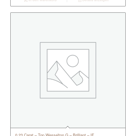
0.23 Carat – Top Wesselton G – Brilliant – IF