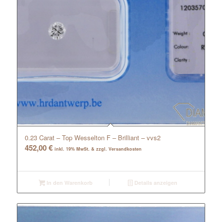
0.23 Carat – Top Wesselton F – Brilliant – vvs2
452,00
€
inkl. 19% MwSt. & zzgl. Versandkosten
In den Warenkorb
Details anzeigen