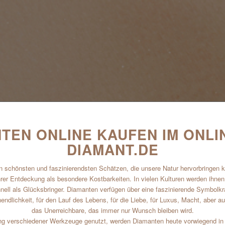
TEN ONLINE KAUFEN IM ONL
DIAMANT.DE
 schönsten und faszinierendsten Schätzen, die unsere Natur hervorbringen k
hrer Entdeckung als besondere Kostbarkeiten. In vielen Kulturen werden ihn
ell als Glücksbringer. Diamanten verfügen über eine faszinierende Symbolkraf
nendlichkeit, für den Lauf des Lebens, für die Liebe, für Luxus, Macht, aber a
das Unerreichbare, das immer nur Wunsch bleiben wird.
lung verschiedener Werkzeuge genutzt, werden Diamanten heute vorwiegend 