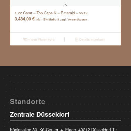
1.22 Carat – Top Cape K – Emerald – vvs2
3.484,00
€
inkl. 19% MwSt. & zzgl. Versandkosten
In den Warenkorb
Details anzeigen
Standorte
Zentrale Düsseldorf
Königsallee 30, Kö-Center, 4. Etage, 40212 Düsseldorf T.: