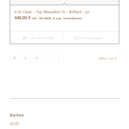
0.33 Carat – Top Wesselton G – Brilliant – p1
448,00
€
inkl. 19% MwSt. & zzgl. Versandkosten
In den Warenkorb
Details anzeigen
2
3
›
»
1
Seite 1 von 6
Seiten
AGB