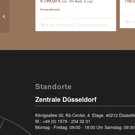
4.799,00
€
758,
inkl. 19% MwSt. & zzgl.
Versandkosten
0.31 Carat – River D – Brilliant – si2
In 
In den Warenkorb
Details anzeigen
Standorte
Zentrale Düsseldorf
Königsallee 30, Kö-Center, 4. Etage, 40212 Düsseld
M.:
+49 (0) 1579 - 234 32 31
Montag - Freitag: 09:00 - 18:00 Uhr Samstag: 09:30