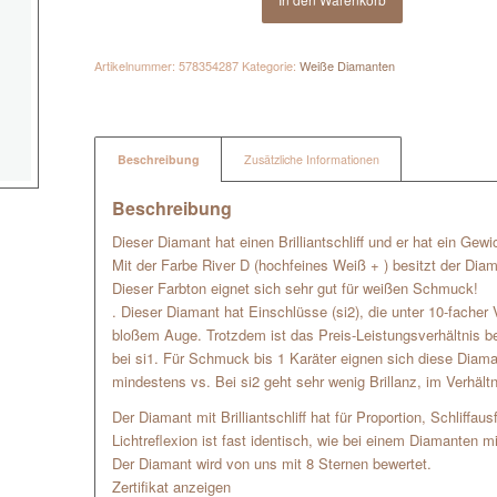
Artikelnummer:
578354287
Kategorie:
Weiße Diamanten
Beschreibung
Zusätzliche Informationen
Beschreibung
Dieser Diamant hat einen Brilliantschliff und er hat ein Gewi
Mit der Farbe River D (hochfeines Weiß + ) besitzt der Dia
Dieser Farbton eignet sich sehr gut für weißen Schmuck!
. Dieser Diamant hat Einschlüsse (si2), die unter 10-facher 
bloßem Auge. Trotzdem ist das Preis-Leistungsverhältnis beso
bei si1. Für Schmuck bis 1 Karäter eignen sich diese Diam
mindestens vs. Bei si2 geht sehr wenig Brillanz, im Verhältn
Der Diamant mit Brilliantschliff hat für Proportion, Schliffa
Lichtreflexion ist fast identisch, wie bei einem Diamanten mi
Der Diamant wird von uns mit 8 Sternen bewertet.
Zertifikat anzeigen