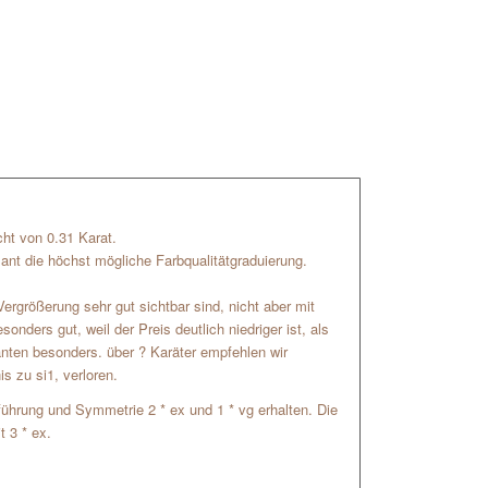
cht von 0.31 Karat.
mant die höchst mögliche Farbqualitätgraduierung.
Vergrößerung sehr gut sichtbar sind, nicht aber mit
nders gut, weil der Preis deutlich niedriger ist, als
anten besonders. über ? Karäter empfehlen wir
is zu si1, verloren.
usführung und Symmetrie 2 * ex und 1 * vg erhalten. Die
t 3 * ex.