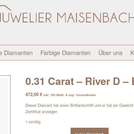
e Diamanten
Farbige Diamanten
Über uns
K
0.31 Carat – River D – B
472,00
€
inkl. 19% MwSt. & zzgl. Versandkosten
Dieser Diamant hat einen Brilliantschliff und er hat ein Gewich
Zertifikat anzeigen
1 vorrätig
In den Warenkorb