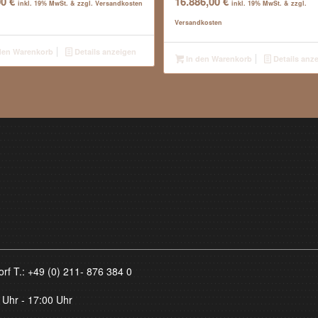
00
€
16.886,00
€
inkl. 19% MwSt. & zzgl. Versandkosten
inkl. 19% MwSt. & zzgl.
Versandkosten
den Warenkorb
Details anzeigen
In den Warenkorb
Details anz
orf T.:
+49 (0) 211- 876 384 0
 Uhr - 17:00 Uhr