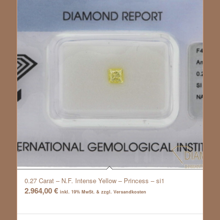
0.27 Carat – N.F. Intense Yellow – Princess – si1
2.964,00
€
inkl. 19% MwSt. & zzgl. Versandkosten