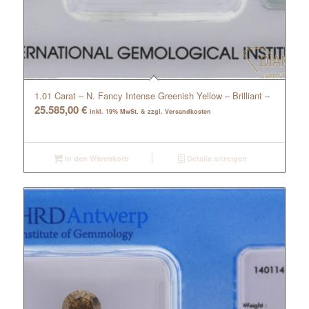
1.01 Carat – N. Fancy Intense Greenish Yellow – Brilliant –
25.585,00
€
inkl. 19% MwSt. & zzgl. Versandkosten
In den Warenkorb
Details anzeigen