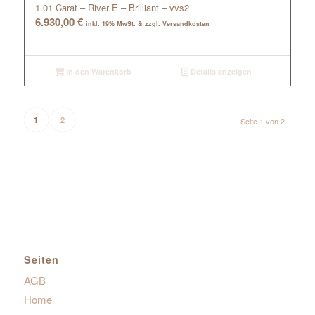
1.01 Carat – River E – Brilliant – vvs2
6.930,00
€
inkl. 19% MwSt. & zzgl. Versandkosten
In den Warenkorb
Details anzeigen
2
1
Seite 1 von 2
Seiten
AGB
Home