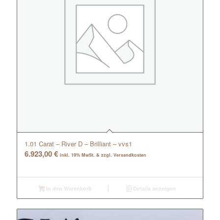
1.01 Carat – River D – Brilliant – vvs1
6.923,00
€
inkl. 19% MwSt. & zzgl. Versandkosten
In den Warenkorb
Details anzeigen