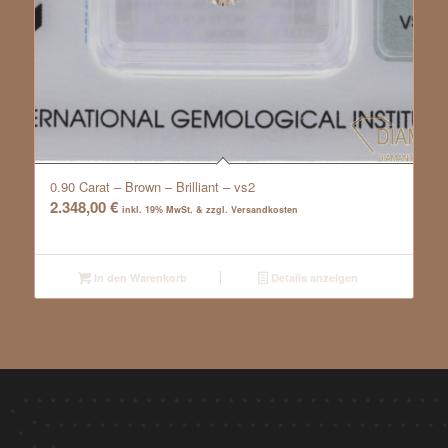
0.90 Carat – Brown – Brilliant – vs2
2.348,00
€
inkl. 19% MwSt. & zzgl. Versandkosten
In den Warenkorb
Details anzeigen