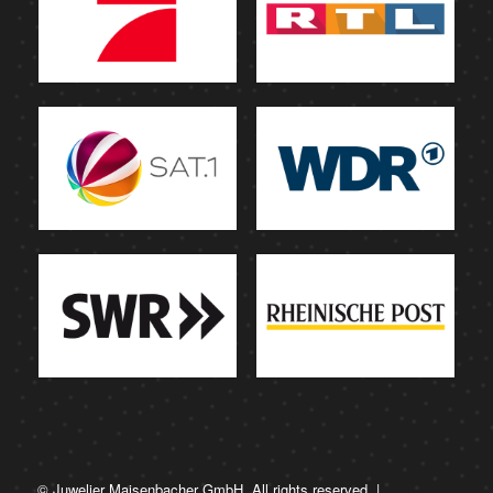
© Juwelier Maisenbacher GmbH. All rights reserved. |