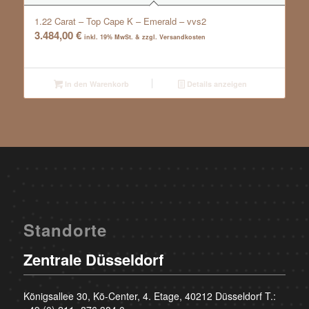
1.22 Carat – Top Cape K – Emerald – vvs2
3.484,00
€
inkl. 19% MwSt. & zzgl. Versandkosten
In den Warenkorb
Details anzeigen
Standorte
Zentrale Düsseldorf
Königsallee 30, Kö-Center, 4. Etage, 40212 Düsseldorf T.: