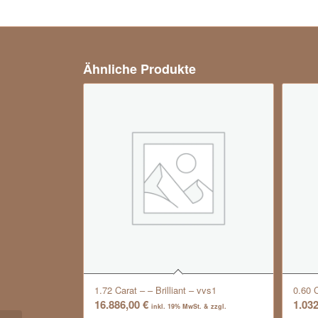
Ähnliche Produkte
1.72 Carat – – Brilliant – vvs1
0.60 C
16.886,00
€
1.03
inkl. 19% MwSt. & zzgl.