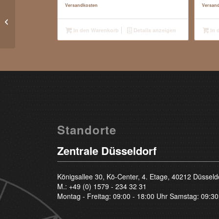
Versandkosten
Versan
0.55 Carat – Top Cape K – Brilliant –
vs2
In den Warenkorb
Details anzeigen
In 
Standorte
Zentrale Düsseldorf
Königsallee 30, Kö-Center, 4. Etage, 40212 Düsseld
M.:
+49 (0) 1579 - 234 32 31
Montag - Freitag: 09:00 - 18:00 Uhr Samstag: 09:30