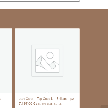
2
2.24 Carat – Top Cape L – Brilliant – p2
7.197,00
€
inkl. 19% MwSt. & zzgl.