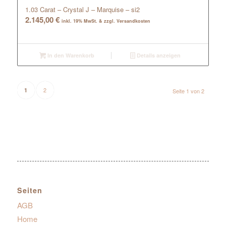
1.03 Carat – Crystal J – Marquise – si2
2.145,00
€
inkl. 19% MwSt. & zzgl. Versandkosten
In den Warenkorb
Details anzeigen
2
1
Seite 1 von 2
Seiten
AGB
Home