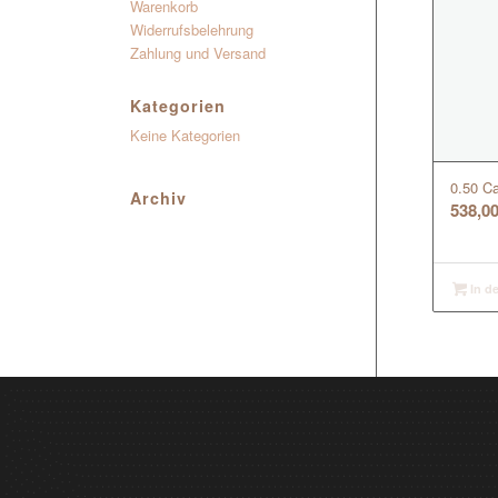
Warenkorb
Widerrufsbelehrung
Zahlung und Versand
Kategorien
Keine Kategorien
0.50 Ca
Archiv
538,0
In d