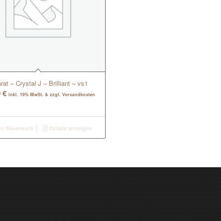
rat – Crystal J – Brilliant – vs1
0
€
inkl. 19% MwSt. & zzgl. Versandkosten
en Warenkorb
Details anzeigen