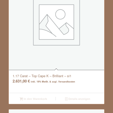
1.17 Carat – Top Cape K – Brilliant – si1
2.631,00
€
inkl. 19% MwSt. & zzgl. Versandkosten
In den Warenkorb
Details anzeigen