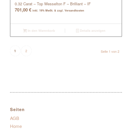
0.32 Carat – Top Wesselton F – Brilliant – IF
701,00
€
inkl. 19% MwSt. & zzgl. Versandkosten
In den Warenkorb
Details anzeigen
2
1
Seite 1 von 2
Seiten
AGB
Home