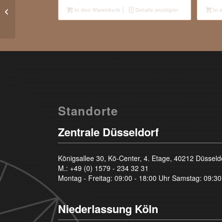
0.58 Carat – Top Crystal I – Brilliant –
In den Warenkorb
Details anzeigen
In 
si1
Standorte
Zentrale Düsseldorf
Königsallee 30, Kö-Center, 4. Etage, 40212 Düsseld
M.:
+49 (0) 1579 - 234 32 31
Montag - Freitag: 09:00 - 18:00 Uhr Samstag: 09:30
Niederlassung Köln