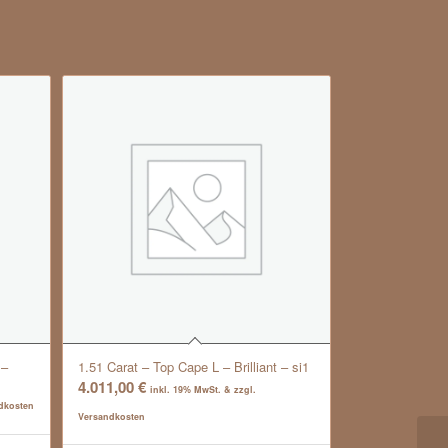
 –
1.51 Carat – Top Cape L – Brilliant – si1
4.011,00
€
inkl. 19% MwSt. & zzgl.
ndkosten
Versandkosten