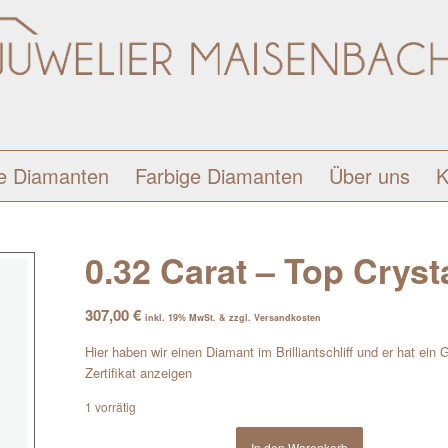
e Diamanten
Farbige Diamanten
Über uns
K
0.32 Carat – Top Crystal
307,00
€
inkl. 19% MwSt. & zzgl. Versandkosten
Hier haben wir einen Diamant im Brilliantschliff und er hat ein 
Zertifikat anzeigen
1 vorrätig
In den Warenkorb