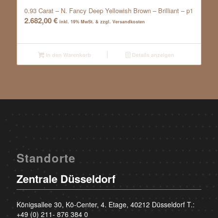
0.93 Carat – N. Fancy Deep Yellowish Brown – Brilliant – p1
2.682,00
€
inkl. 19% MwSt. & zzgl. Versandkosten
In den Warenkorb
Details anzeigen
Standorte
Zentrale Düsseldorf
Königsallee 30, Kö-Center, 4. Etage, 40212 Düsseldorf T.:
+49 (0) 211- 876 384 0