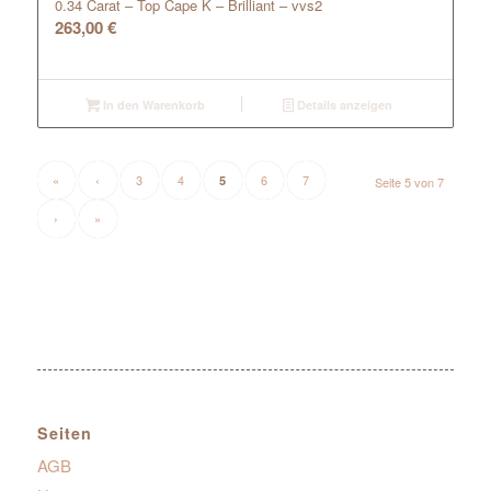
0.34 Carat – Top Cape K – Brilliant – vvs2
263,00
€
In den Warenkorb
Details anzeigen
«
‹
3
4
6
7
5
Seite 5 von 7
›
»
Seiten
AGB