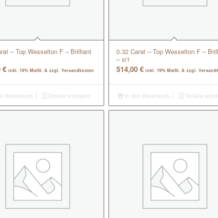
rat – Top Wesselton F – Brilliant
0.32 Carat – Top Wesselton F – Brill
– si1
0
€
514,00
€
inkl. 19% MwSt. & zzgl. Versandkosten
inkl. 19% MwSt. & zzgl. Versand
en Warenkorb
Details anzeigen
In den Warenkorb
Details anze