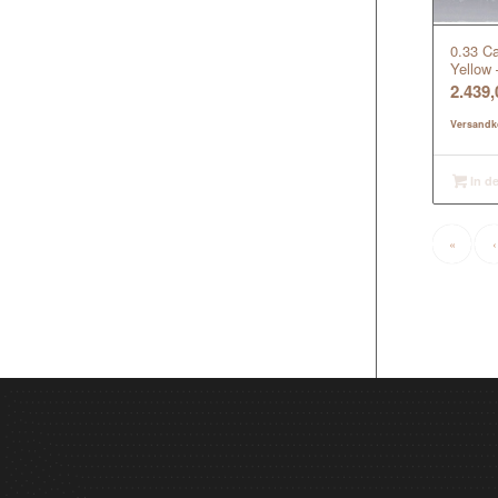
0.33 Ca
Yellow 
2.439
Versandk
In d
«
‹