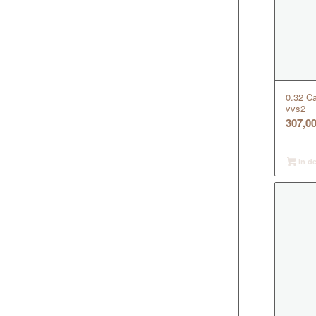
0.32 Ca
vvs2
307,0
In d