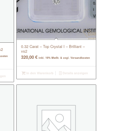
0.32 Carat – Top Crystal I – Brilliant –
s2
vs2
320,00
€
kosten
inkl. 19% MwSt. & zzgl. Versandkosten
In den Warenkorb
Details anzeigen
igen