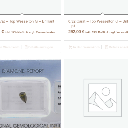
rat – Top Wesselton G – Brilliant
0.32 Carat – Top Wesselton G – Bril
– p1
0
€
292,00
€
inkl. 19% MwSt. & zzgl. Versandkosten
inkl. 19% MwSt. & zzgl. Versand
en Warenkorb
Details anzeigen
In den Warenkorb
Details anze