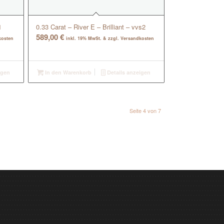
1
0.33 Carat – River E – Brilliant – vvs2
589,00
€
kosten
inkl. 19% MwSt. & zzgl. Versandkosten
igen
In den Warenkorb
Details anzeigen
Seite 4 von 7