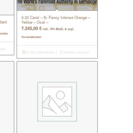
0.33 Carat – N. Fancy Intense Orange –
liant
Yellow – Oval –
7.245,00
€
inkl. 19% MwSt. & zzgl.
kosten
Versandkosten
igen
In den Warenkorb
Details anzeigen