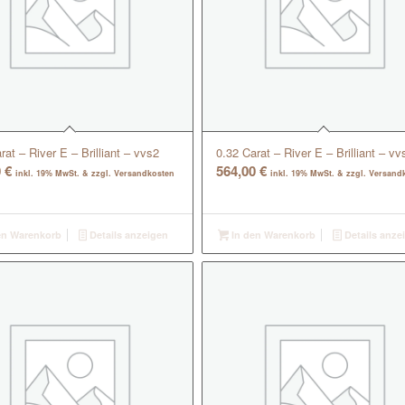
rat – River E – Brilliant – vvs2
0.32 Carat – River E – Brilliant – vv
0
€
564,00
€
inkl. 19% MwSt. & zzgl. Versandkosten
inkl. 19% MwSt. & zzgl. Versand
en Warenkorb
Details anzeigen
In den Warenkorb
Details anze