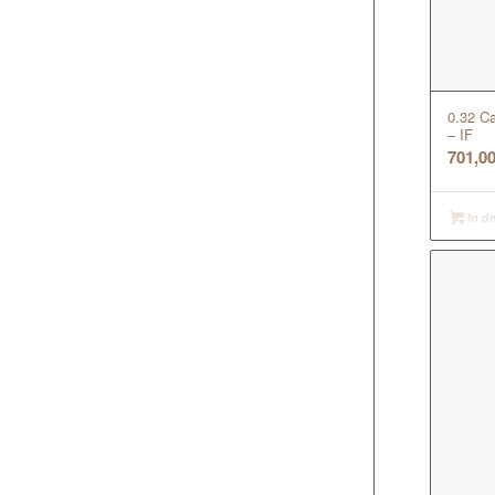
0.32 Ca
– IF
701,0
In d