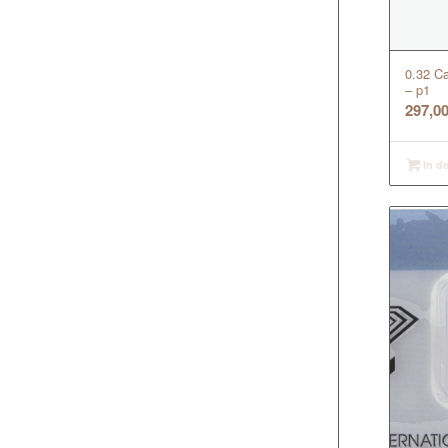
0.32 Ca
– p1
297,0
In d