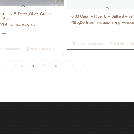
rat – N.F. Deep ‚Olive‘ Green –
0.33 Carat – River E – Brilliant – vs
– Pear –
495,00
€
inkl. 19% MwSt. & zzgl. Versand
,00
€
inkl. 19% MwSt. & zzgl.
osten
In den Warenkorb
Details anze
en Warenkorb
Details anzeigen
2
3
5
6
›
»
4