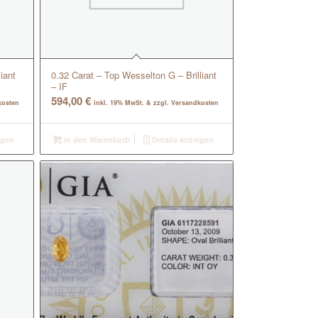
iant
0.32 Carat – Top Wesselton G – Brilliant
– IF
594,00
€
kosten
inkl. 19% MwSt. & zzgl. Versandkosten
igen
In den Warenkorb
Details anzeigen