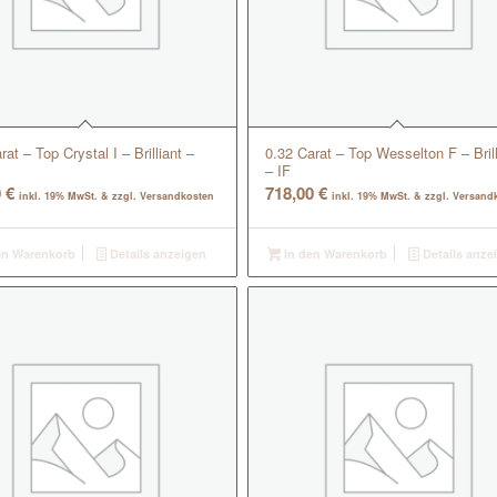
rat – Top Crystal I – Brilliant –
0.32 Carat – Top Wesselton F – Brill
– IF
0
€
718,00
€
inkl. 19% MwSt. & zzgl. Versandkosten
inkl. 19% MwSt. & zzgl. Versand
en Warenkorb
Details anzeigen
In den Warenkorb
Details anze