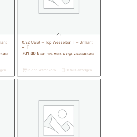
iant
0.32 Carat – Top Wesselton F – Brilliant
– IF
701,00
€
kosten
inkl. 19% MwSt. & zzgl. Versandkosten
igen
In den Warenkorb
Details anzeigen