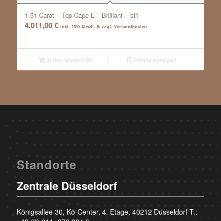
1.51 Carat – Top Cape L – Brilliant – si1
4.011,00
€
inkl. 19% MwSt. & zzgl. Versandkosten
In den Warenkorb
Details anzeigen
Standorte
Zentrale Düsseldorf
Königsallee 30, Kö-Center, 4. Etage, 40212 Düsseldorf T.: