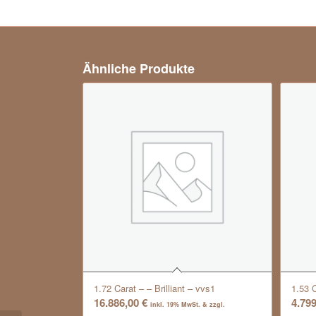
Ähnliche Produkte
1.72 Carat – – Brilliant – vvs1
1.53 C
16.886,00
€
4.79
inkl. 19% MwSt. & zzgl.