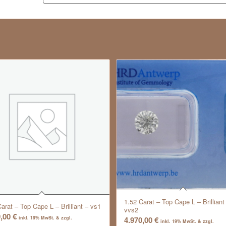
1.52 Carat – Top Cape L – Brilliant
arat – Top Cape L – Brilliant – vs1
vvs2
9,00
€
4.970,00
€
inkl. 19% MwSt. & zzgl.
inkl. 19% MwSt. & zzgl.