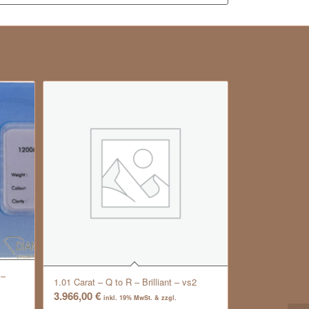
 –
1.01 Carat – Q to R – Brilliant – vs2
3.966,00
€
inkl. 19% MwSt. & zzgl.