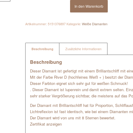
In den Warenkorb
Artikelnummer:
5151376897
Kategorie:
Weiße Diamanten
Beschreibung
Zusätzliche Informationen
Beschreibung
Dieser Diamant ist gefertigt mit einem Brilliantschliff mit e
Mit der Farbe River D (hochfeines Weiß + ) besitzt der Dia
Dieser Farbton eignet sich sehr gut für weißen Schmuck!
. Dieser Diamant ist lupenrein und damit extrem selten. Ein
sehr starker Vergrößerung sichtbar, die meistens auf das Po
Der Diamant mit Brilliantschliff hat für Proportion, Schliffa
Lichtreflexion ist fast identisch, wie bei einem Diamanten mi
Der Diamant wird von uns mit 8 Sternen bewertet.
Zertifikat anzeigen