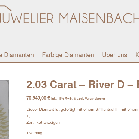
e Diamanten
Farbige Diamanten
Über uns
K
2.03 Carat – River D – B
70.949,00
€
inkl. 19% MwSt. & zzgl. Versandkosten
Dieser Diamant ist gefertigt mit einem Brilliantschliff mit ein
+,.
Zertifikat anzeigen
1 vorrätig