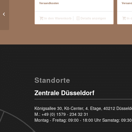
Versandkosten
Versan
1.76 Carat – River D –
Brilliant – IF
In den Warenkorb
Details anzeigen
In 
Standorte
Zentrale Düsseldorf
Königsallee 30, Kö-Center, 4. Etage, 40212 Düsseld
M.:
+49 (0) 1579 - 234 32 31
Montag - Freitag: 09:00 - 18:00 Uhr Samstag: 09:30