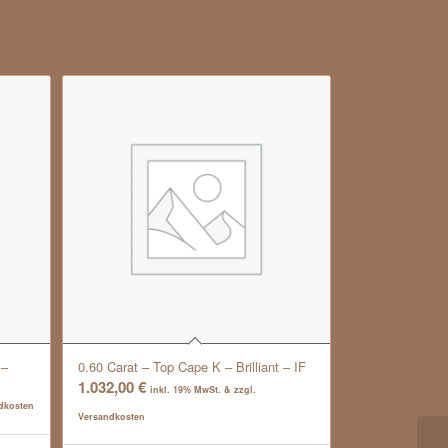
 –
0.60 Carat – Top Cape K – Brilliant – IF
1.032,00
€
inkl. 19% MwSt. & zzgl.
ndkosten
Versandkosten