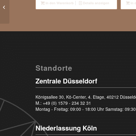
In den Warenkorb
Details anzeigen
In 
1.14 Carat – S-T Light Yellow –
Brilliant – si2
Standorte
Zentrale Düsseldorf
Königsallee 30, Kö-Center, 4. Etage, 40212 Düsseld
M.:
+49 (0) 1579 - 234 32 31
Montag - Freitag: 09:00 - 18:00 Uhr Samstag: 09:30
Niederlassung Köln