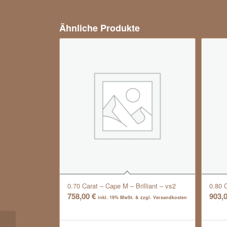
Ähnliche Produkte
0.70 Carat – Cape M – Brilliant – vs2
0.80 C
758,00
€
903,
inkl. 19% MwSt. & zzgl. Versandkosten