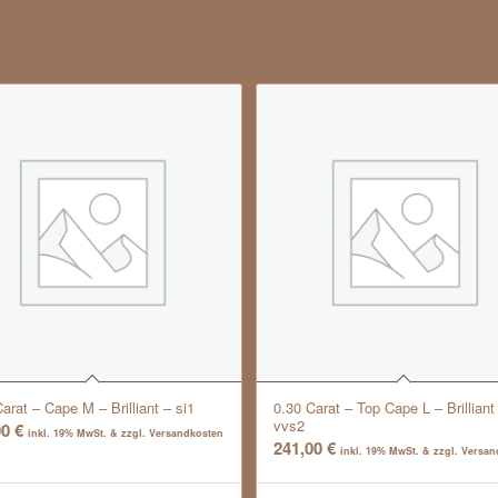
arat – Cape M – Brilliant – si1
0.30 Carat – Top Cape L – Brilliant
vvs2
00
€
inkl. 19% MwSt. & zzgl. Versandkosten
241,00
€
inkl. 19% MwSt. & zzgl. Versa