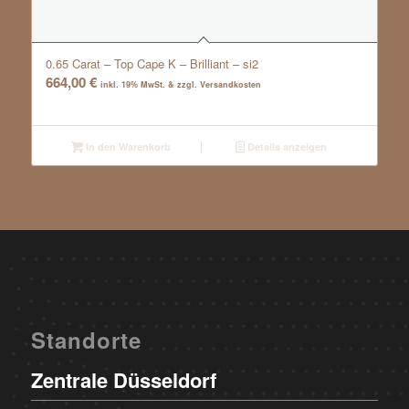
0.65 Carat – Top Cape K – Brilliant – si2
664,00
€
inkl. 19% MwSt. & zzgl. Versandkosten
In den Warenkorb
Details anzeigen
Standorte
Zentrale Düsseldorf