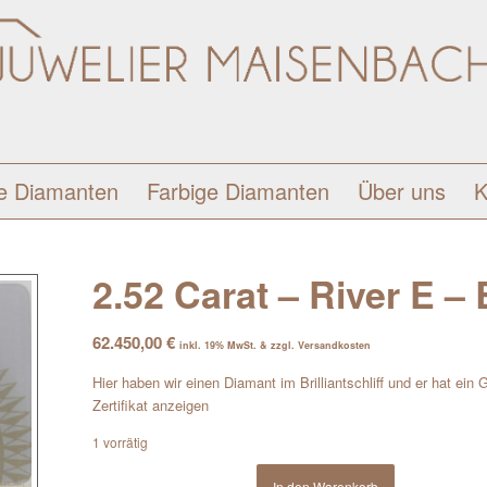
e Diamanten
Farbige Diamanten
Über uns
K
2.52 Carat – River E – B
62.450,00
€
inkl. 19% MwSt. & zzgl. Versandkosten
Hier haben wir einen Diamant im Brilliantschliff und er hat ein
Zertifikat anzeigen
1 vorrätig
In den Warenkorb