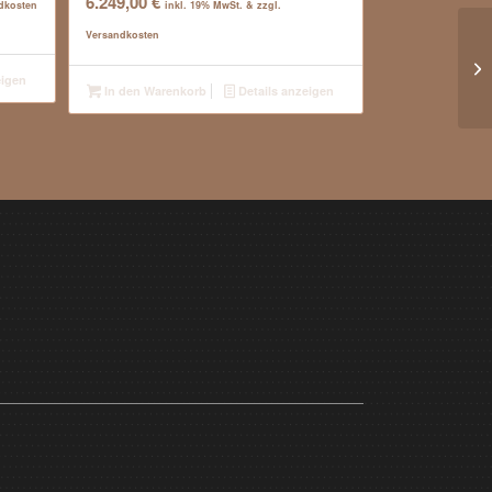
6.249,00
€
ndkosten
inkl. 19% MwSt. & zzgl.
Versandkosten
1.
eigen
In den Warenkorb
Details anzeigen