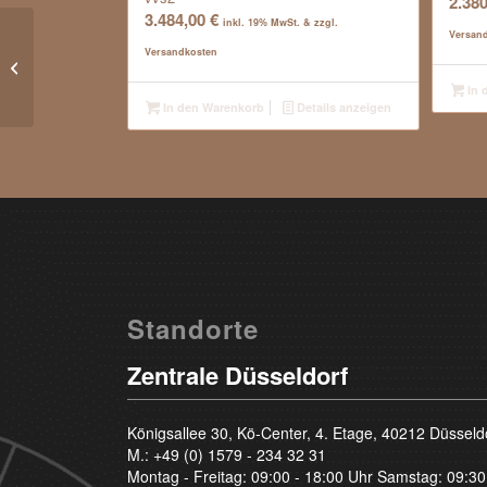
2.38
3.484,00
€
inkl. 19% MwSt. & zzgl.
Versan
Versandkosten
1.01 Carat – River E – Brilliant – vvs2
In 
In den Warenkorb
Details anzeigen
Standorte
Zentrale Düsseldorf
Königsallee 30, Kö-Center, 4. Etage, 40212 Düsseld
M.:
+49 (0) 1579 - 234 32 31
Montag - Freitag: 09:00 - 18:00 Uhr Samstag: 09:30