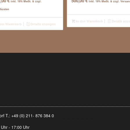
0,00
€
500,00
€
inkl. 19% MwSt. & zzgl.
inkl. 19% MwSt. & zzgl. Versa
dkosten
In den Warenkorb
Details anz
den Warenkorb
Details anzeigen
orf T.:
+49 (0) 211- 876 384 0
 Uhr - 17:00 Uhr