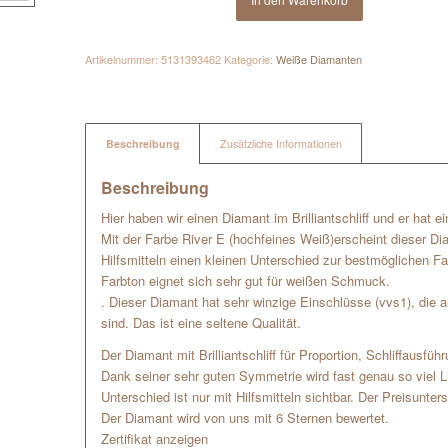
Artikelnummer:
5131393462
Kategorie:
Weiße Diamanten
Beschreibung
Zusätzliche Informationen
Beschreibung
Hier haben wir einen Diamant im Brilliantschliff und er hat 
Mit der Farbe River E (hochfeines Weiß)erscheint dieser D
Hilfsmitteln einen kleinen Unterschied zur bestmöglichen Far
Farbton eignet sich sehr gut für weißen Schmuck.
. Dieser Diamant hat sehr winzige Einschlüsse (vvs1), die a
sind. Das ist eine seltene Qualität.
Der Diamant mit Brilliantschliff für Proportion, Schliffausfü
Dank seiner sehr guten Symmetrie wird fast genau so viel Lich
Unterschied ist nur mit Hilfsmitteln sichtbar. Der Preisunters
Der Diamant wird von uns mit 6 Sternen bewertet.
Zertifikat anzeigen