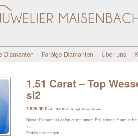
e Diamanten
Farbige Diamanten
Über uns
K
1.51 Carat – Top Wessel
si2
7.825,00
€
inkl. 19% MwSt. & zzgl. Versandkosten
Dieser Diamant ist gefertigt mit einem Brilliantschliff und er h
+,.
Zertifikat anzeigen