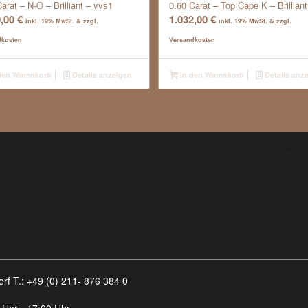
arat – N-O – Brilliant – vvs1
0.60 Carat – Top Cape K – Brilliant
0,00
€
1.032,00
€
inkl. 19% MwSt. & zzgl.
inkl. 19% MwSt. & zzgl.
dkosten
Versandkosten
den Warenkorb
Details anzeigen
In den Warenkorb
Details anz
orf T.:
+49 (0) 211- 876 384 0
 Uhr - 17:00 Uhr