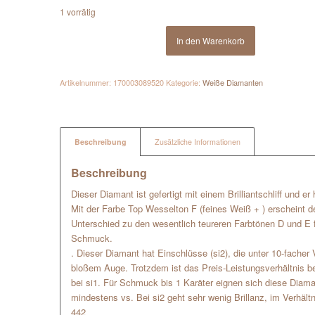
1 vorrätig
In den Warenkorb
Artikelnummer:
170003089520
Kategorie:
Weiße Diamanten
Beschreibung
Zusätzliche Informationen
Beschreibung
Dieser Diamant ist gefertigt mit einem Brilliantschliff und e
Mit der Farbe Top Wesselton F (feines Weiß + ) erscheint 
Unterschied zu den wesentlich teureren Farbtönen D und E fe
Schmuck.
. Dieser Diamant hat Einschlüsse (si2), die unter 10-facher 
bloßem Auge. Trotzdem ist das Preis-Leistungsverhältnis beso
bei si1. Für Schmuck bis 1 Karäter eignen sich diese Diam
mindestens vs. Bei si2 geht sehr wenig Brillanz, im Verhältn
442