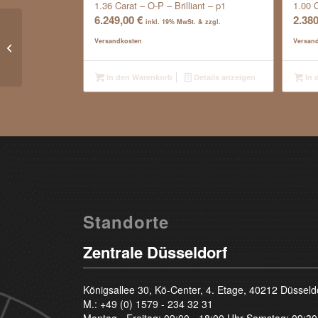
1.36 Carat – O-P – Brilliant – p1
1.00 C
6.249,00
€
2.38
inkl. 19% MwSt. & zzgl.
0.23 Carat – Top Wesselton G –
Versandkosten
Versan
Brilliant – vvs1
In den Warenkorb
Details anzeigen
In 
Standorte
Zentrale Düsseldorf
Königsallee 30, Kö-Center, 4. Etage, 40212 Düsseld
M.:
+49 (0) 1579 - 234 32 31
Montag - Freitag: 09:00 - 18:00 Uhr Samstag: 09:30