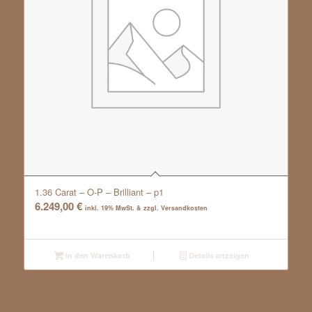
1.36 Carat – O-P – Brilliant – p1
6.249,00
€
inkl. 19% MwSt. & zzgl. Versandkosten
In den Warenkorb
Details anzeigen