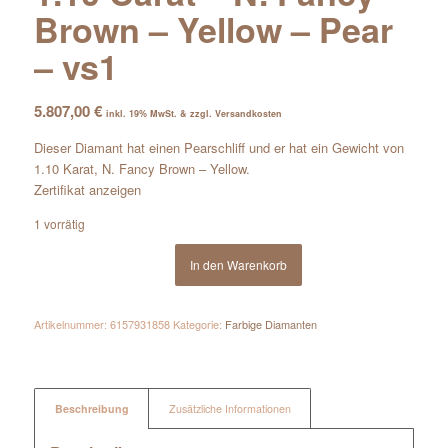
Brown – Yellow – Pear
– vs1
5.807,00
€
inkl. 19% MwSt. & zzgl. Versandkosten
Dieser Diamant hat einen Pearschliff und er hat ein Gewicht von
1.10 Karat, N. Fancy Brown – Yellow.
Zertifikat anzeigen
1 vorrätig
In den Warenkorb
Artikelnummer:
6157931858
Kategorie:
Farbige Diamanten
Beschreibung
Zusätzliche Informationen