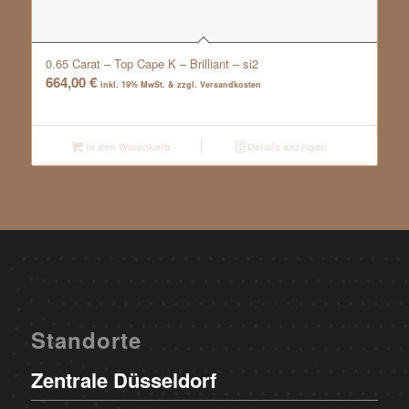
0.65 Carat – Top Cape K – Brilliant – si2
664,00
€
inkl. 19% MwSt. & zzgl. Versandkosten
In den Warenkorb
Details anzeigen
Standorte
Zentrale Düsseldorf