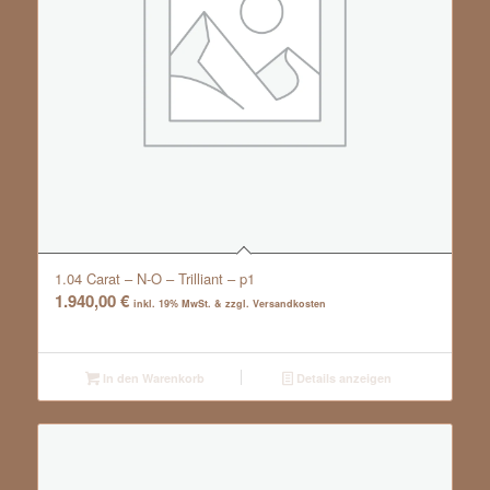
1.04 Carat – N-O – Trilliant – p1
1.940,00
€
inkl. 19% MwSt. & zzgl. Versandkosten
In den Warenkorb
Details anzeigen