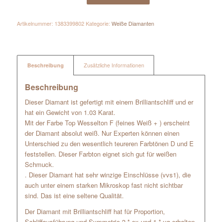
Artikelnummer:
1383399802
Kategorie:
Weiße Diamanten
Beschreibung
Zusätzliche Informationen
Beschreibung
Dieser Diamant ist gefertigt mit einem Brilliantschliff und er
hat ein Gewicht von 1.03 Karat.
Mit der Farbe Top Wesselton F (feines Weiß + ) erscheint
der Diamant absolut weiß. Nur Experten können einen
Unterschied zu den wesentlich teureren Farbtönen D und E
feststellen. Dieser Farbton eignet sich gut für weißen
Schmuck.
. Dieser Diamant hat sehr winzige Einschlüsse (vvs1), die
auch unter einem starken Mikroskop fast nicht sichtbar
sind. Das ist eine seltene Qualität.
Der Diamant mit Brilliantschliff hat für Proportion,
Schliffausführung und Symmetrie 2 * ex und 1 * vg erhalten.