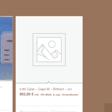
 –
0.80 Carat – Cape M – Brilliant – si1
903,00
€
inkl. 19% MwSt. & zzgl. Versandkosten
In den Warenkorb
Details anzeigen