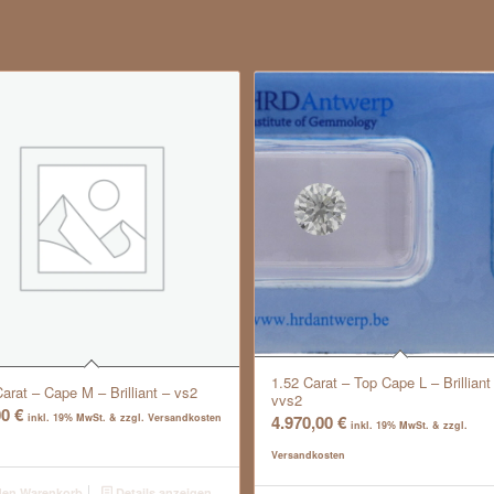
1.52 Carat – Top Cape L – Brilliant
Carat – Cape M – Brilliant – vs2
vvs2
00
€
4.970,00
€
inkl. 19% MwSt. & zzgl. Versandkosten
inkl. 19% MwSt. & zzgl.
Versandkosten
den Warenkorb
Details anzeigen