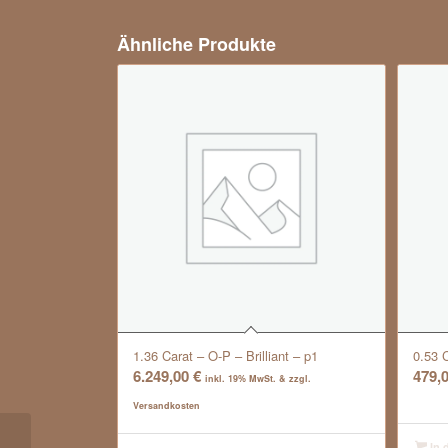
Ähnliche Produkte
1.36 Carat – O-P – Brilliant – p1
0.53 
6.249,00
€
479,
inkl. 19% MwSt. & zzgl.
Versandkosten
In 