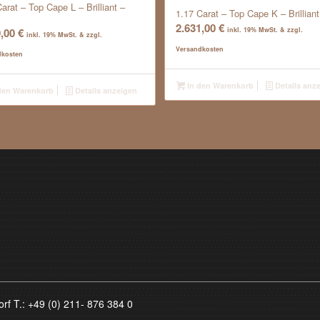
arat – Top Cape L – Brilliant –
1.17 Carat – Top Cape K – Brilliant
2.631,00
€
0,00
€
inkl. 19% MwSt. & zzgl.
inkl. 19% MwSt. & zzgl.
Versandkosten
dkosten
In den Warenkorb
Details anz
den Warenkorb
Details anzeigen
orf T.:
+49 (0) 211- 876 384 0