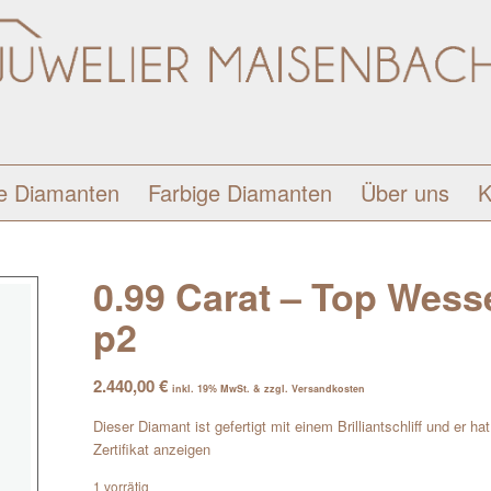
e Diamanten
Farbige Diamanten
Über uns
K
0.99 Carat – Top Wessel
p2
2.440,00
€
inkl. 19% MwSt. & zzgl. Versandkosten
Dieser Diamant ist gefertigt mit einem Brilliantschliff und er h
Zertifikat anzeigen
1 vorrätig