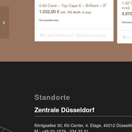
1.52 C
0.60 Carat – Top Cape K – Brilliant – IF
vvs2
1.032,00
€
4.97
inkl. 19% MwSt. & zzgl.
0.91 Carat – Top
Versandkosten
Wesselton G – Brilliant
Versan
– vvs2
In den Warenkorb
Details anzeigen
In 
Standorte
Zentrale Düsseldorf
Königsallee 30, Kö-Center, 4. Etage, 40212 Düsseld
M.:
+49 (0) 1579 - 234 32 31