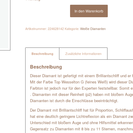
In den Warenkorb
Artikelnummer:
224628142
Kategorie:
Weiße Diamanten
Beschreibung
Zusätzliche Informationen
Beschreibung
Dieser Diamant ist gefertigt mit einem Brilliantschliff und e
Mit der Farbe Top Wesselton G (feines Weiß) wird dieser Di
Farbton ist jedoch nur für den Experten feststellbar. Somit
. Diamanten mit dieser Reinheit (p2) haben mit bloßem Auge
Diamanten ist durch die Einschlüsse beeinträchtigt.
Der Diamant mit Brilliantschliff hat für Proportion, Schliffa
hat eine deutlich geringere Lichtreflexion als ein Diamant
Unterschied mit bloßem Auge und ohne Hilfsmittel erkennen
Gegensatz zu Diamanten mit 8 bis zu 11 Sternen, manchma