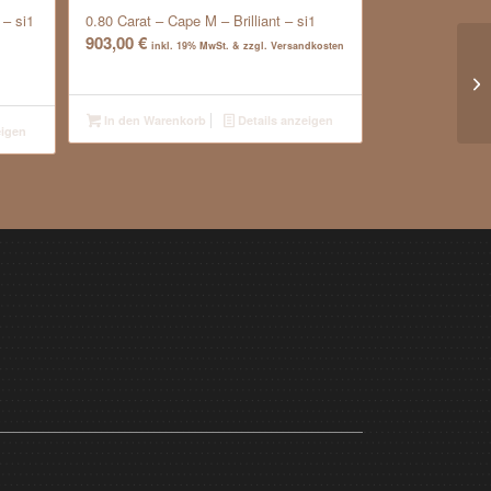
 – si1
0.80 Carat – Cape M – Brilliant – si1
903,00
€
inkl. 19% MwSt. & zzgl. Versandkosten
In den Warenkorb
Details anzeigen
eigen