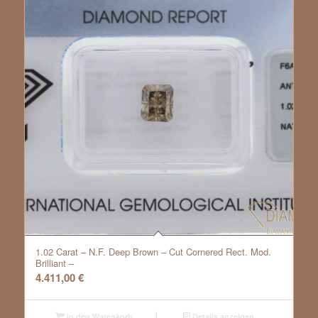
1.02 Carat – N.F. Deep Brown – Cut Cornered Rect. Mod.
Brilliant –
4.411,00
€
In den Warenkorb
Details anzeigen