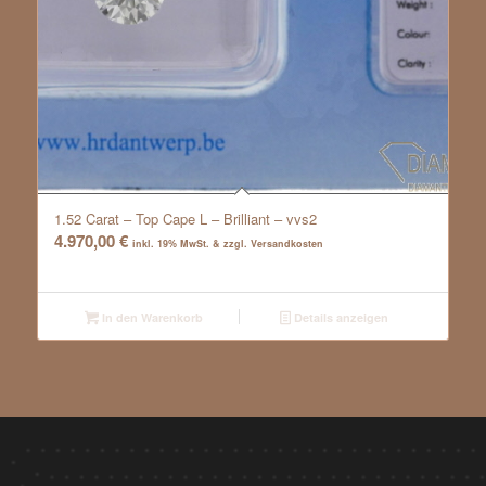
1.52 Carat – Top Cape L – Brilliant – vvs2
4.970,00
€
inkl. 19% MwSt. & zzgl. Versandkosten
In den Warenkorb
Details anzeigen