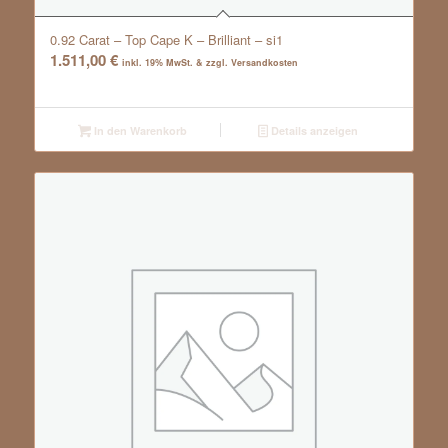
0.92 Carat – Top Cape K – Brilliant – si1
1.511,00
€
inkl. 19% MwSt. & zzgl. Versandkosten
In den Warenkorb
Details anzeigen