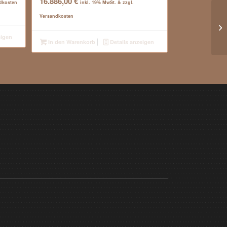
16.886,00
€
ndkosten
inkl. 19% MwSt. & zzgl.
Versandkosten
eigen
In den Warenkorb
Details anzeigen