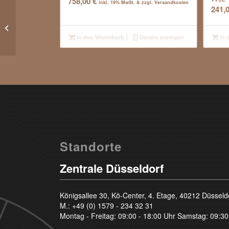
758,00
€
inkl. 19% MwSt. & zzgl. Versandkosten
241,
1.01 Carat – River E – Brilliant – vvs2
In den Warenkorb
Details anzeigen
In 
Standorte
Zentrale Düsseldorf
Königsallee 30, Kö-Center, 4. Etage, 40212 Düsseld
M.:
+49 (0) 1579 - 234 32 31
Montag - Freitag: 09:00 - 18:00 Uhr Samstag: 09:30