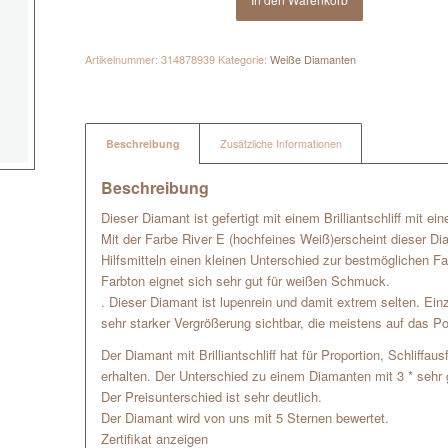
Artikelnummer:
314878939
Kategorie:
Weiße Diamanten
Beschreibung
Zusätzliche Informationen
Beschreibung
Dieser Diamant ist gefertigt mit einem Brilliantschliff mit e
Mit der Farbe River E (hochfeines Weiß)erscheint dieser D
Hilfsmitteln einen kleinen Unterschied zur bestmöglichen Far
Farbton eignet sich sehr gut für weißen Schmuck.
. Dieser Diamant ist lupenrein und damit extrem selten. Ein
sehr starker Vergrößerung sichtbar, die meistens auf das Po
Der Diamant mit Brilliantschliff hat für Proportion, Schliffa
erhalten. Der Unterschied zu einem Diamanten mit 3 * sehr g
Der Preisunterschied ist sehr deutlich.
Der Diamant wird von uns mit 5 Sternen bewertet.
Zertifikat anzeigen