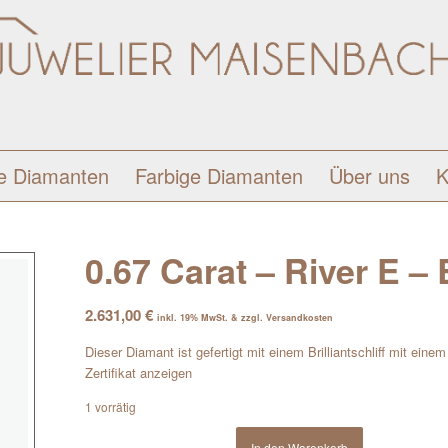
e Diamanten
Farbige Diamanten
Über uns
K
0.67 Carat – River E – B
2.631,00
€
inkl. 19% MwSt. & zzgl. Versandkosten
Dieser Diamant ist gefertigt mit einem Brilliantschliff mit ein
Zertifikat anzeigen
1 vorrätig
In den Warenkorb