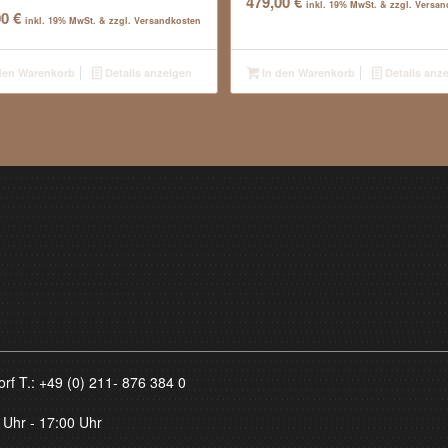
479,00
€
inkl. 19% MwSt. & zzgl. Versa
00
€
inkl. 19% MwSt. & zzgl. Versandkosten
den Warenkorb
Details anzeigen
In den Warenkorb
Details anz
orf T.:
+49 (0) 211- 876 384 0
 Uhr - 17:00 Uhr