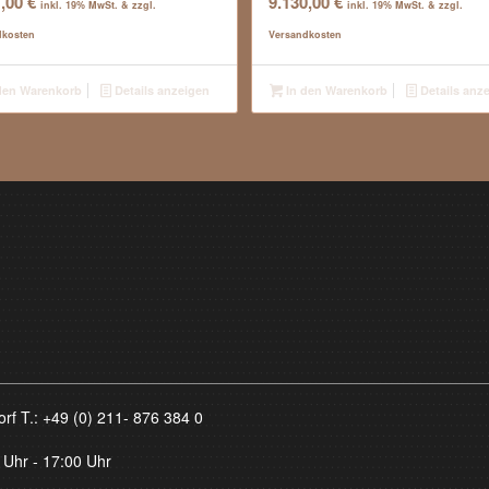
7,00
€
9.130,00
€
inkl. 19% MwSt. & zzgl.
inkl. 19% MwSt. & zzgl.
dkosten
Versandkosten
den Warenkorb
Details anzeigen
In den Warenkorb
Details anz
orf T.:
+49 (0) 211- 876 384 0
 Uhr - 17:00 Uhr