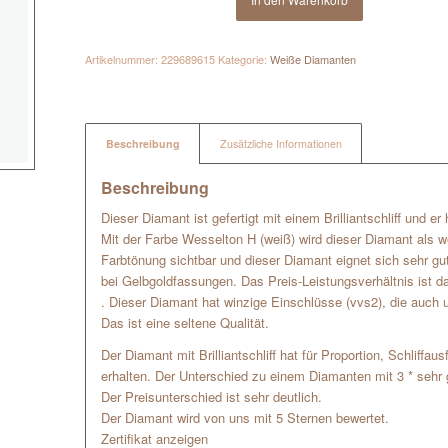
Artikelnummer:
229689615
Kategorie:
Weiße Diamanten
Beschreibung
Zusätzliche Informationen
Beschreibung
Dieser Diamant ist gefertigt mit einem Brilliantschliff und e
Mit der Farbe Wesselton H (weiß) wird dieser Diamant als w
Farbtönung sichtbar und dieser Diamant eignet sich sehr g
bei Gelbgoldfassungen. Das Preis-Leistungsverhältnis ist da
. Dieser Diamant hat winzige Einschlüsse (vvs2), die auch u
Das ist eine seltene Qualität.
Der Diamant mit Brilliantschliff hat für Proportion, Schliffa
erhalten. Der Unterschied zu einem Diamanten mit 3 * sehr g
Der Preisunterschied ist sehr deutlich.
Der Diamant wird von uns mit 5 Sternen bewertet.
Zertifikat anzeigen