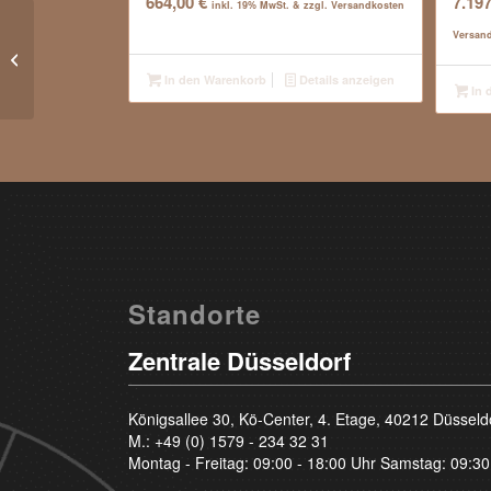
664,00
€
7.19
inkl. 19% MwSt. & zzgl. Versandkosten
Versan
2.52 Carat – Top Wesselton G –
Brilliant – IF
In den Warenkorb
Details anzeigen
In 
Standorte
Zentrale Düsseldorf
Königsallee 30, Kö-Center, 4. Etage, 40212 Düsseld
M.:
+49 (0) 1579 - 234 32 31
Montag - Freitag: 09:00 - 18:00 Uhr Samstag: 09:30