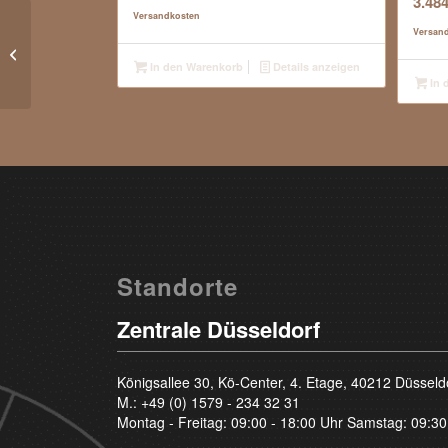
3.48
Versandkosten
Versan
0.53 Carat – River E –
Brilliant – si1
In den Warenkorb
Details anzeigen
In 
Standorte
Zentrale Düsseldorf
Königsallee 30, Kö-Center, 4. Etage, 40212 Düsseld
M.:
+49 (0) 1579 - 234 32 31
Montag - Freitag: 09:00 - 18:00 Uhr Samstag: 09:30