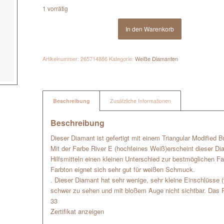
1 vorrätig
In den Warenkorb
Artikelnummer:
265714886
Kategorie:
Weiße Diamanten
Beschreibung
Zusätzliche Informationen
Beschreibung
Dieser Diamant ist gefertigt mit einem Triangular Modified Br
Mit der Farbe River E (hochfeines Weiß)erscheint dieser D
Hilfsmitteln einen kleinen Unterschied zur bestmöglichen Far
Farbton eignet sich sehr gut für weißen Schmuck.
. Dieser Diamant hat sehr wenige, sehr kleine Einschlüsse 
schwer zu sehen und mit bloßem Auge nicht sichtbar. Das P
33
Zertifikat anzeigen