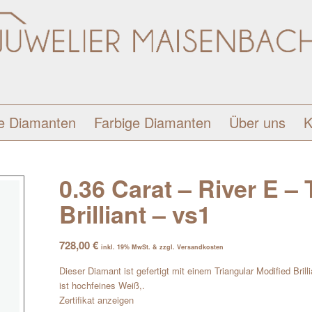
e Diamanten
Farbige Diamanten
Über uns
K
0.36 Carat – River E –
Brilliant – vs1
728,00
€
inkl. 19% MwSt. & zzgl. Versandkosten
Dieser Diamant ist gefertigt mit einem Triangular Modified Bril
ist hochfeines Weiß,.
Zertifikat anzeigen