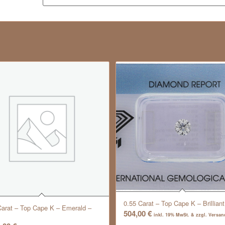
0.55 Carat – Top Cape K – Brilliant
Carat – Top Cape K – Emerald –
504,00
€
inkl. 19% MwSt. & zzgl. Versa