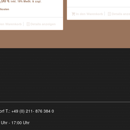
4,00
€
inkl. 19% MwSt. & zzgl.
dkosten
In den Warenkorb
Details anz
den Warenkorb
Details anzeigen
orf T.:
+49 (0) 211- 876 384 0
 Uhr - 17:00 Uhr