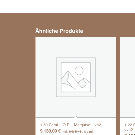
Ähnliche Produkte
1.50 Carat – O-P – Marquise – vs2
1.22 
vvs2
9.130,00
€
inkl. 19% MwSt. & zzgl.