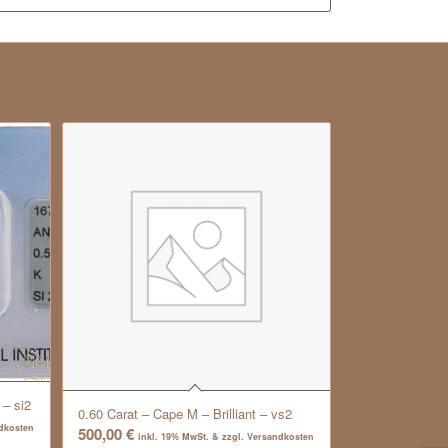
 – si2
0.60 Carat – Cape M – Brilliant – vs2
ndkosten
500,00
€
inkl. 19% MwSt. & zzgl. Versandkosten