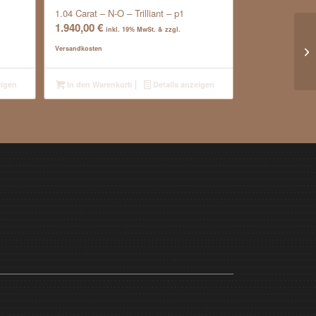
1.04 Carat – N-O – Trilliant – p1
1.940,00
€
inkl. 19% MwSt. & zzgl.
0.
Versandkosten
Bri
eigen
In den Warenkorb
Details anzeigen