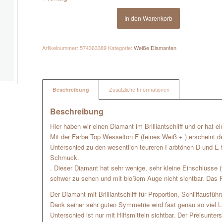
In den Warenkorb
Artikelnummer:
574363389
Kategorie:
Weiße Diamanten
Beschreibung
Zusätzliche Informationen
Beschreibung
Hier haben wir einen Diamant im Brilliantschliff und er hat 
Mit der Farbe Top Wesselton F (feines Weiß + ) erscheint 
Unterschied zu den wesentlich teureren Farbtönen D und E fe
Schmuck.
. Dieser Diamant hat sehr wenige, sehr kleine Einschlüsse 
schwer zu sehen und mit bloßem Auge nicht sichtbar. Das P
Der Diamant mit Brilliantschliff für Proportion, Schliffausfü
Dank seiner sehr guten Symmetrie wird fast genau so viel Lich
Unterschied ist nur mit Hilfsmitteln sichtbar. Der Preisunters