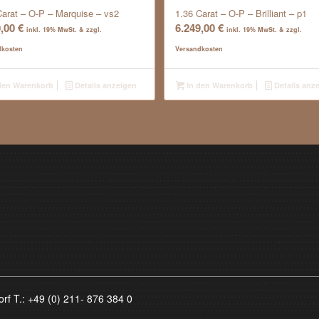
Carat – O-P – Marquise – vs2
1.36 Carat – O-P – Brilliant – p1
0,00
€
6.249,00
€
inkl. 19% MwSt. & zzgl.
inkl. 19% MwSt. & zzgl.
dkosten
Versandkosten
den Warenkorb
Details anzeigen
In den Warenkorb
Details anz
orf T.:
+49 (0) 211- 876 384 0