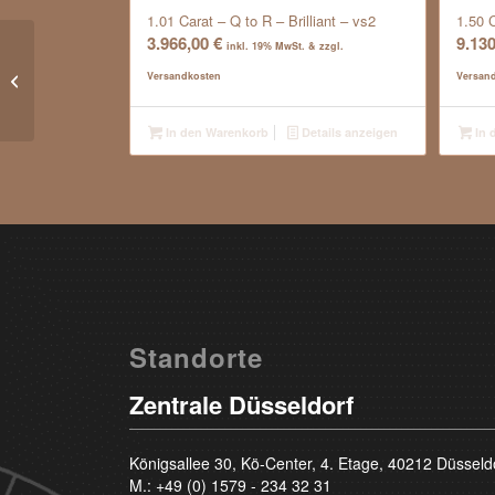
1.01 Carat – Q to R – Brilliant – vs2
1.50 
3.966,00
€
9.13
inkl. 19% MwSt. & zzgl.
0.35 Carat – Top Wesselton F –
Versandkosten
Versan
Brilliant – si1
In den Warenkorb
Details anzeigen
In 
Standorte
Zentrale Düsseldorf
Königsallee 30, Kö-Center, 4. Etage, 40212 Düsseld
M.:
+49 (0) 1579 - 234 32 31