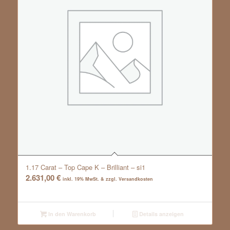
1.17 Carat – Top Cape K – Brilliant – si1
2.631,00
€
inkl. 19% MwSt. & zzgl. Versandkosten
In den Warenkorb
Details anzeigen