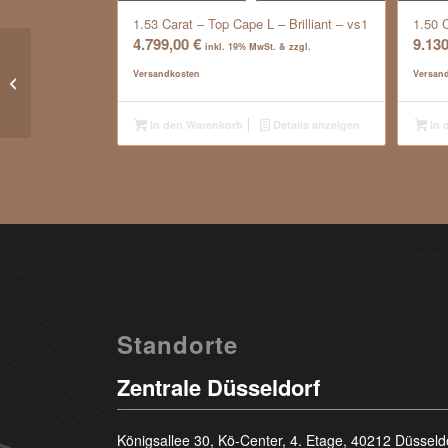
1.53 Carat – Top Cape L – Brilliant – vs1
1.50 
4.799,00
€
9.13
inkl. 19% MwSt. & zzgl.
0.74 Carat – Top Wesselton G –
Versandkosten
Versan
Brilliant – p1
In den Warenkorb
Details anzeigen
In 
Standorte
Zentrale Düsseldorf
Königsallee 30, Kö-Center, 4. Etage, 40212 Düsseld