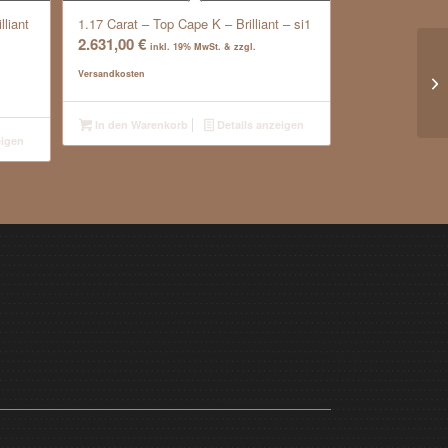
lliant
1.17 Carat – Top Cape K – Brilliant – si1
2.631,00
€
inkl. 19% MwSt. & zzgl.
0.
Versandkosten
Ro
In den Warenkorb
Details anzeigen
eigen