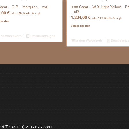
Carat – O-P – Marquise – vs2
0.38 Carat – W-X Light Yellow – Bri
– si2
0,00
€
inkl. 19% MwSt. & zzgl.
1.204,00
€
inkl. 19% MwSt. & zzgl.
dkosten
Versandkosten
den Warenkorb
Details anzeigen
In den Warenkorb
Details anz
orf T.:
+49 (0) 211- 876 384 0