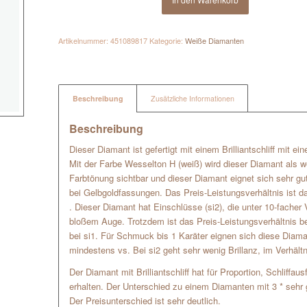
Artikelnummer:
451089817
Kategorie:
Weiße Diamanten
Beschreibung
Zusätzliche Informationen
Beschreibung
Dieser Diamant ist gefertigt mit einem Brilliantschliff mit e
Mit der Farbe Wesselton H (weiß) wird dieser Diamant als w
Farbtönung sichtbar und dieser Diamant eignet sich sehr g
bei Gelbgoldfassungen. Das Preis-Leistungsverhältnis ist da
. Dieser Diamant hat Einschlüsse (si2), die unter 10-facher 
bloßem Auge. Trotzdem ist das Preis-Leistungsverhältnis beso
bei si1. Für Schmuck bis 1 Karäter eignen sich diese Diam
mindestens vs. Bei si2 geht sehr wenig Brillanz, im Verhältn
Der Diamant mit Brilliantschliff hat für Proportion, Schliffa
erhalten. Der Unterschied zu einem Diamanten mit 3 * sehr g
Der Preisunterschied ist sehr deutlich.