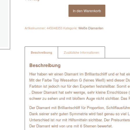
In den Warenkorb
Artikelnummer:
445048353
Kategorie:
Weiße Diamanten
Beschreibung
Zusätzliche Informationen
Beschreibung
Hier haben wir einen Diamant im Brilliantschliff und er hat 
Mit der Farbe Top Wesselton G (feines Weiß) wird dieser Di
Farbton ist jedoch nur für den Experten feststellbar. Somit
. Dieser Diamant hat sehr wenige, sehr kleine Einschlüsse 
schwer zu sehen und mit bloßem Auge nicht sichtbar. Das P
Der Diamant mit Brilliantschliff für Proportion, Schliffausfü
Dank seiner sehr guten Symmetrie wird fast genau so viel Lich
Unterschied ist nur mit Hilfsmitteln sichtbar. Der Preisunters
Der Diamant wird von uns mit 6 Sternen bewertet.