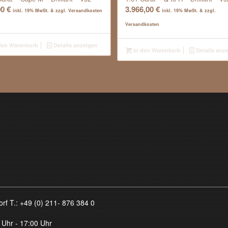
00
€
3.966,00
€
inkl. 19% MwSt. & zzgl. Versandkosten
inkl. 19% MwSt. & zzgl.
Versandkosten
den Warenkorb
Details anzeigen
In den Warenkorb
Details anz
orf T.:
+49 (0) 211- 876 384 0
 Uhr - 17:00 Uhr