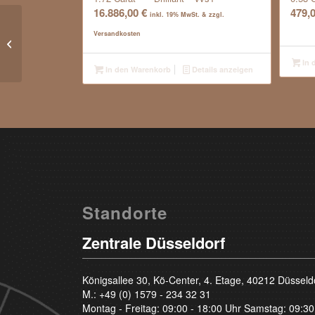
16.886,00
€
479,
inkl. 19% MwSt. & zzgl.
Versandkosten
0.35 Carat – Top Wesselton G –
Brilliant – IF
In 
In den Warenkorb
Details anzeigen
Standorte
Zentrale Düsseldorf
Königsallee 30, Kö-Center, 4. Etage, 40212 Düsseld
M.:
+49 (0) 1579 - 234 32 31
Montag - Freitag: 09:00 - 18:00 Uhr Samstag: 09:30