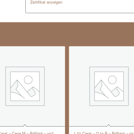
Zertifikat anzeigen
Carat – Cape M – Brilliant – vs2
1.01 Carat – Q to R – Brilliant – vs