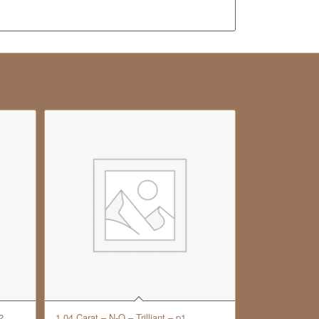
2
1.04 Carat – N-O – Trilliant – p1