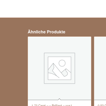
Ähnliche Produkte
1.72 Carat – – Brilliant – vvs1
0.53 