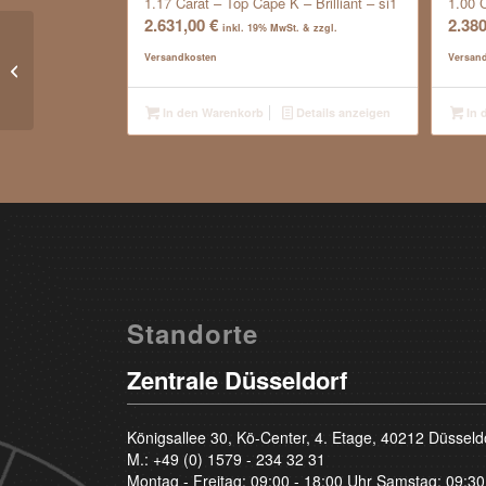
1.17 Carat – Top Cape K – Brilliant – si1
1.00 C
2.631,00
€
2.38
inkl. 19% MwSt. & zzgl.
Versandkosten
Versan
0.28 Carat – River D – Brilliant – vvs1
In den Warenkorb
Details anzeigen
In 
Standorte
Zentrale Düsseldorf
Königsallee 30, Kö-Center, 4. Etage, 40212 Düsseld
M.:
+49 (0) 1579 - 234 32 31
Montag - Freitag: 09:00 - 18:00 Uhr Samstag: 09:30