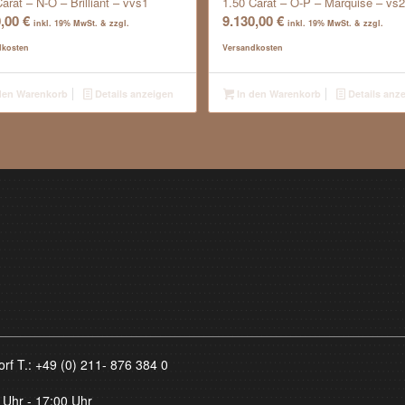
arat – N-O – Brilliant – vvs1
1.50 Carat – O-P – Marquise – vs2
0,00
€
9.130,00
€
inkl. 19% MwSt. & zzgl.
inkl. 19% MwSt. & zzgl.
dkosten
Versandkosten
den Warenkorb
Details anzeigen
In den Warenkorb
Details anz
orf T.:
+49 (0) 211- 876 384 0
 Uhr - 17:00 Uhr