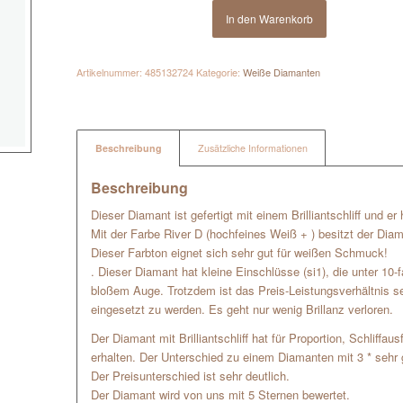
In den Warenkorb
Artikelnummer:
485132724
Kategorie:
Weiße Diamanten
Beschreibung
Zusätzliche Informationen
Beschreibung
Dieser Diamant ist gefertigt mit einem Brilliantschliff und e
Mit der Farbe River D (hochfeines Weiß + ) besitzt der Dia
Dieser Farbton eignet sich sehr gut für weißen Schmuck!
. Dieser Diamant hat kleine Einschlüsse (si1), die unter 10-
bloßem Auge. Trotzdem ist das Preis-Leistungsverhältnis 
eingesetzt zu werden. Es geht nur wenig Brillanz verloren.
Der Diamant mit Brilliantschliff hat für Proportion, Schliffa
erhalten. Der Unterschied zu einem Diamanten mit 3 * sehr g
Der Preisunterschied ist sehr deutlich.
Der Diamant wird von uns mit 5 Sternen bewertet.