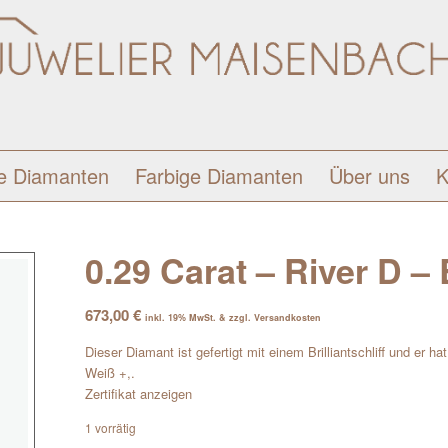
e Diamanten
Farbige Diamanten
Über uns
K
0.29 Carat – River D – B
673,00
€
inkl. 19% MwSt. & zzgl. Versandkosten
Dieser Diamant ist gefertigt mit einem Brilliantschliff und er h
Weiß +,.
Zertifikat anzeigen
1 vorrätig