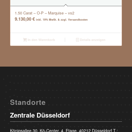
1.50 Carat – O-P – Marquise – vs2
9.130,00
€
inkl. 19% MwSt. & zzgl. Versandkosten
In den Warenkorb
Details anzeigen
Standorte
Zentrale Düsseldorf
Königsallee 30, Kö-Center, 4. Etage, 40212 Düsseldorf T.: