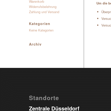
Warenkorb
Um die be
Widerrufsbelehrung
Zahlung und Versand
Überpr
Versuc
Kategorien
Versuc
Keine Kategorien
Archiv
Standorte
Zentrale Düsseldorf