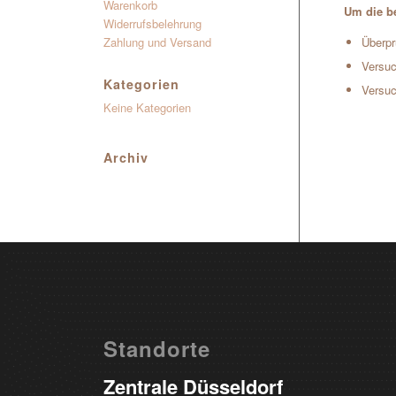
Warenkorb
Um die be
Widerrufsbelehrung
Zahlung und Versand
Überpr
Versuc
Kategorien
Versuc
Keine Kategorien
Archiv
Standorte
Zentrale Düsseldorf