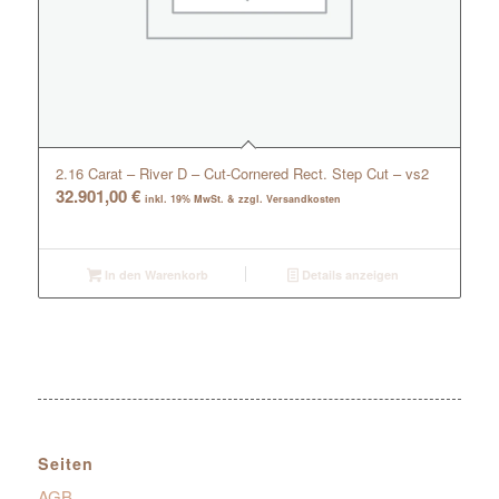
2.16 Carat – River D – Cut-Cornered Rect. Step Cut – vs2
32.901,00
€
inkl. 19% MwSt. & zzgl. Versandkosten
In den Warenkorb
Details anzeigen
Seiten
AGB