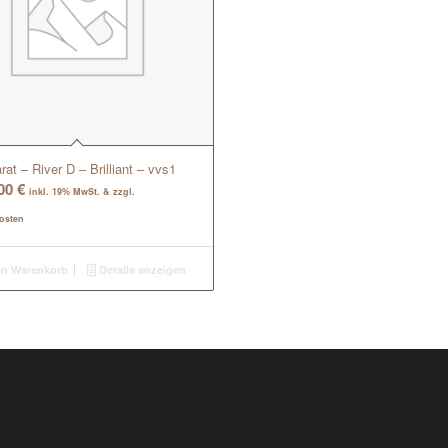
rat – River D – Brilliant – vvs1
,00
€
inkl. 19% MwSt. & zzgl.
osten
en Warenkorb
Details anzeigen