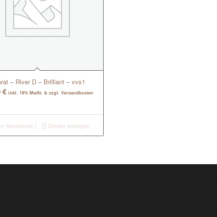
rat – River D – Brilliant – vvs1
0
€
inkl. 19% MwSt. & zzgl. Versandkosten
en Warenkorb
Details anzeigen