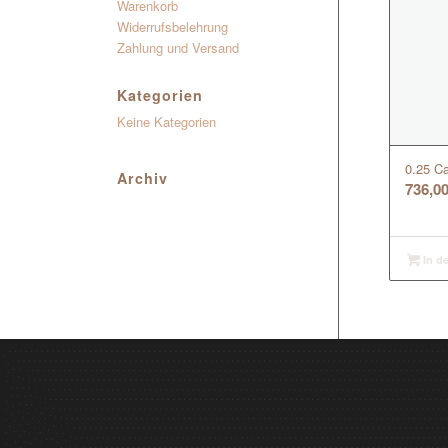
Warenkorb
Widerrufsbelehrung
Zahlung und Versand
Kategorien
Keine Kategorien
0.25 Ca
Archiv
736,0
In d