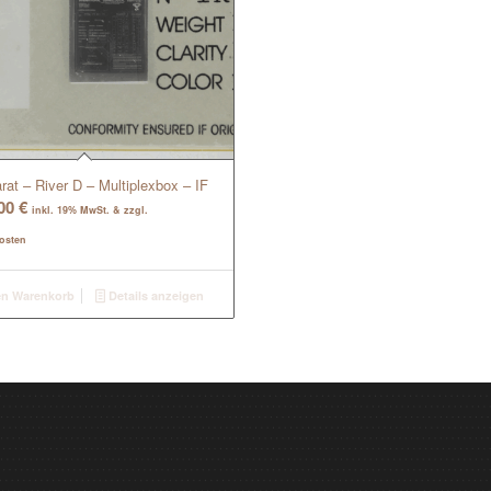
rat – River D – Multiplexbox – IF
,00
€
inkl. 19% MwSt. & zzgl.
osten
en Warenkorb
Details anzeigen